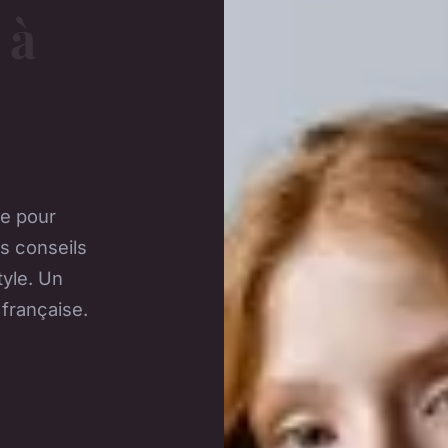
 à
ne pour
s conseils
tyle. Un
 française.